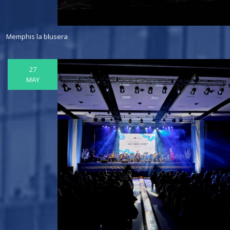
Memphis la blusera
27
MAY