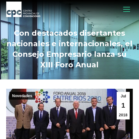
Con destacados disertantes
nacionales e internacionales, el
Consejo Empresario lanza su
XIII Foro Anual
Novedades
Jul
1
2018