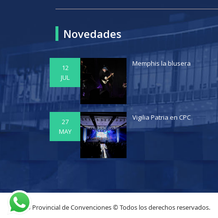
Novedades
Memphis la blusera
12
JUL
Vigilia Patria en CPC
27
MAY
Centro Provincial de Convenciones © Todos los derechos reservados.