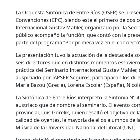
La Orquesta Sinfónica de Entre Ríos (OSER) se prese
Convenciones (CPC), siendo este el primero de dos c
Internacional Gustav Mahler, organizado por la Secre
público acompañó la función, que contó con la pres
parte del programa “Por primera vez en el conciert
La presentación tuvo la actuación de la destacada sol
seis directores que en distintos momentos estuviero
práctica del Seminario Internacional Gustav Mahler, 
auspiciado por IAPSER Seguros, participaron los dir
María Bazou (Grecia), Lorena Escolar (España), Nicolá
La Sinfónica de Entre Ríos interpretó la Sinfonía N° 
austríaco que da nombre al seminario. El evento come
provincial, Luis Gorelik, quien resaltó el objetivo d
calidad de oyentes, la mayoría de ellos alumnos de l
Música de la Universidad Nacional del Litoral (UNL).
Luego, detalló el repertorio de la noche y dio espec