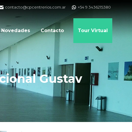
contacto@cpcentrerios.com.ar
+54 9 3436215380
Novedades
Contacto
Tour Virtual
cional Gustav