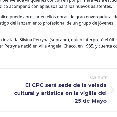
público acompañó con aplausos para los nuevos asistentes.
público puede apreciar en ellos obras de gran envergadura, d
estigo del lanzamiento profesional de un grupo de jóvenes
ta invitada Silvina Petryna (soprano), quien interpretó el últ
r. Petryna nació en Villa Ángela, Chaco, en 1985, y cuenta c
SIGUIENTE
El CPC será sede de la velada
Publicación
cultural y artística en la vigilia del
siguiente:
25 de Mayo