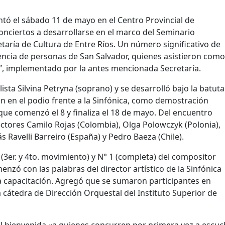
ntó el sábado 11 de mayo en el Centro Provincial de
onciertos a desarrollarse en el marco del Seminario
taría de Cultura de Entre Ríos. Un número significativo de
encia de personas de San Salvador, quienes asistieron como
o”, implementado por la antes mencionada Secretaría.
ista Silvina Petryna (soprano) y se desarrolló bajo la batuta
n en el podio frente a la Sinfónica, como demostración
que comenzó el 8 y finaliza el 18 de mayo. Del encuentro
ectores Camilo Rojas (Colombia), Olga Polowczyk (Polonia),
s Ravelli Barreiro (España) y Pedro Baeza (Chile).
4 (3er. y 4to. movimiento) y N° 1 (completa) del compositor
nzó con las palabras del director artístico de la Sinfónica
e la capacitación. Agregó que se sumaron participantes en
a cátedra de Dirección Orquestal del Instituto Superior de
ial bienvenida «a quienes concurren por primera vez a escu