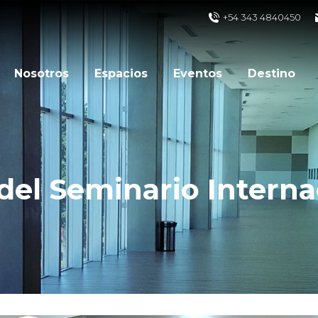
+54 343 4840450
Nosotros
Espacios
Eventos
Destino
del Seminario Interna