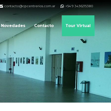
contacto@cpcentrerios.com.ar
+54 9 3436215380
Novedades
Contacto
Tour Virtual