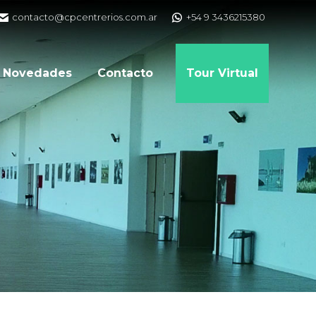
contacto@cpcentrerios.com.ar
+54 9 3436215380
Novedades
Contacto
Tour Virtual