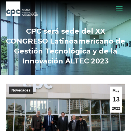
CPC será sede del XX
CONGRESO Latinoamericano de
Gestión Tecnológica y de la
Innovación ALTEC 2023
Novedades
May
13
2022