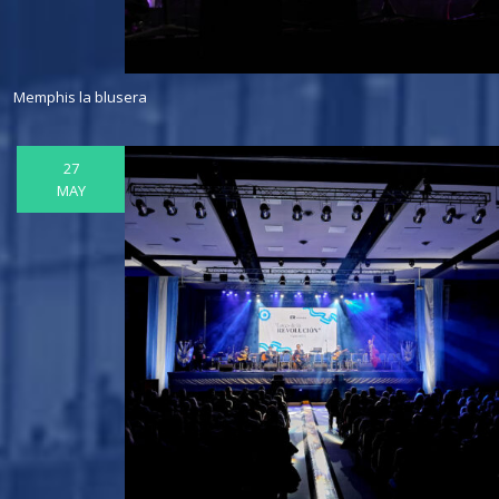
Memphis la blusera
27
MAY