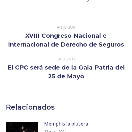
Navegación
ANTERIOR
entre
XVIII Congreso Nacional e
publicaciones
Publicación
Internacional de Derecho de Seguros
anterior:
SIGUIENTE
El CPC será sede de la Gala Patria del
Publicación
25 de Mayo
siguiente:
Relacionados
Memphis la blusera
12 julio, 2024