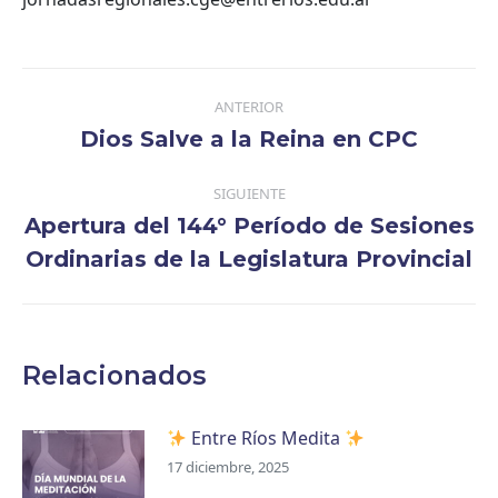
Navegación
ANTERIOR
entre
Dios Salve a la Reina en CPC
Publicación
publicaciones
anterior:
SIGUIENTE
Apertura del 144° Período de Sesiones
Publicación
Ordinarias de la Legislatura Provincial
siguiente:
Relacionados
Entre Ríos Medita
17 diciembre, 2025