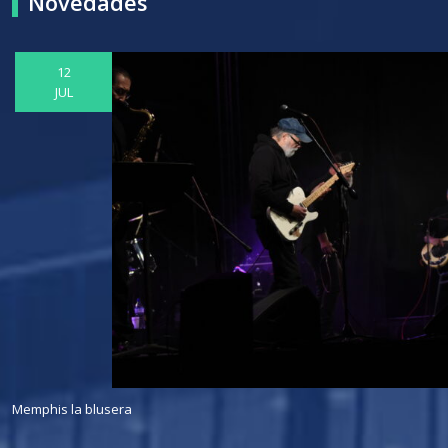
Novedades
12
JUL
Memphis la blusera