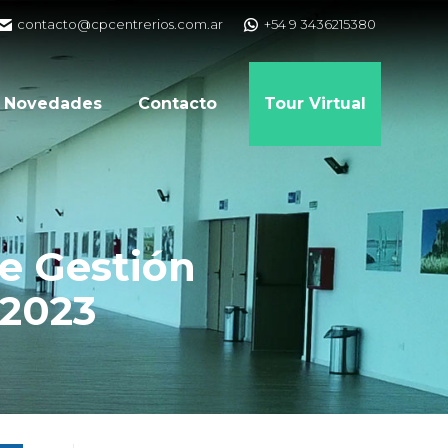
contacto@cpcentrerios.com.ar
+54 9 3436215380
Novedades
Contacto
Tour Virtual
e Gestión
 2023