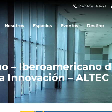
+54 343 4840450
Nosotros
Espacios
Eventos
Destino
no – Iberoamericano d
la Innovación – ALTEC