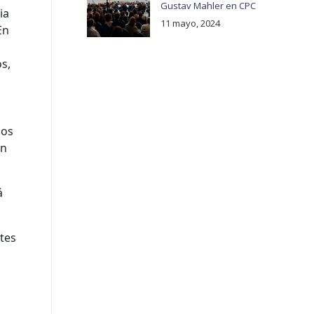
Gustav Mahler en CPC
ia
11 mayo, 2024
En
os,
cos
en
á
tes