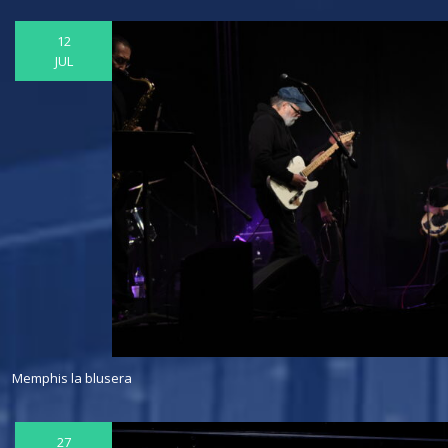
12
JUL
Memphis la blusera
27