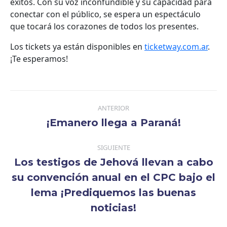
éxitos. Con su voz inconfundible y su capacidad para
conectar con el público, se espera un espectáculo
que tocará los corazones de todos los presentes.
Los tickets ya están disponibles en
ticketway.com.ar
.
¡Te esperamos!
Navegación
ANTERIOR
entre
¡Emanero llega a Paraná!
Publicación
publicaciones
anterior:
SIGUIENTE
Los testigos de Jehová llevan a cabo
su convención anual en el CPC bajo el
Publicación
lema ¡Prediquemos las buenas
siguiente:
noticias!